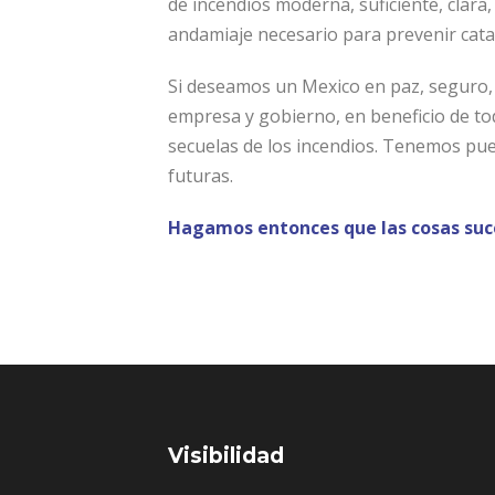
de incendios moderna, suficiente, clara
andamiaje necesario para prevenir cat
Si deseamos un Mexico en paz, seguro,
empresa y gobierno, en beneficio de tod
secuelas de los incendios. Tenemos pue
futuras.
Hagamos entonces que las cosas suc
Visibilidad