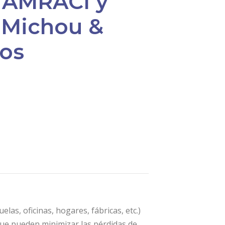
 AMRACI y
 Michou &
os
las, oficinas, hogares, fábricas, etc.)
 que pueden minimizar las pérdidas de