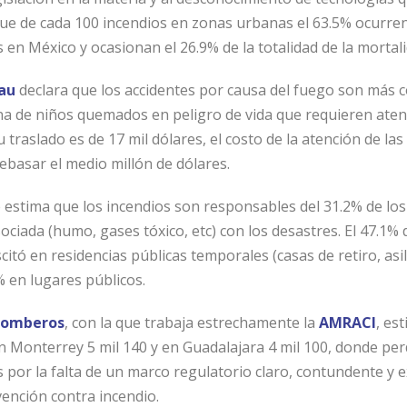
ue de cada 100 incendios en zonas urbanas el 63.5% ocurren
 en México y ocasionan el 26.9% de la totalidad de la mortali
au
declara que los accidentes por causa del fuego son más 
na de niños quemados en peligro de vida que requieren aten
traslado es de 17 mil dólares, el costo de la atención de la
ebasar el medio millón de dólares.
 estima que los incendios son responsables del 31.2% de los
sociada (humo, gases tóxico, etc) con los desastres. El 47.1
itó en residencias públicas temporales (casas de retiro, asilo
9% en lugares públicos.
 Bomberos
, con la que trabaja estrechamente la
AMRACI
, es
n Monterrey 5 mil 140 y en Guadalajara 4 mil 100, donde per
 por la falta de un marco regulatorio claro, contundente y e
ención contra incendio.