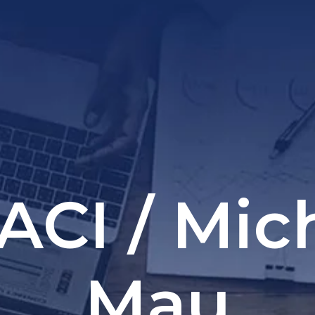
CI / Mic
Mau