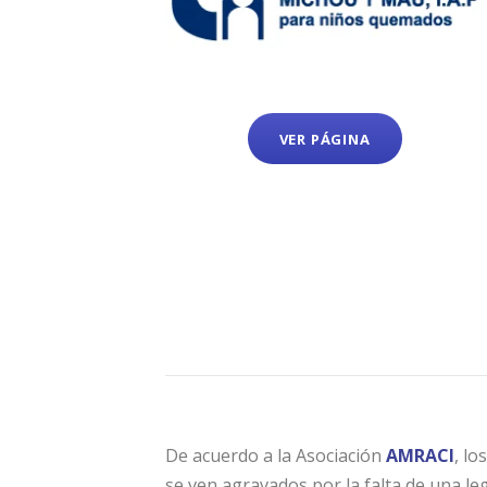
VER PÁGINA
De acuerdo a la Asociación
AMRACI
, lo
se ven agravados por la falta de una le