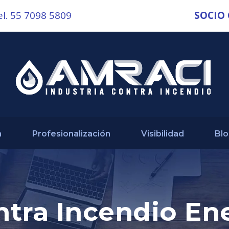
el. 55 7098 5809
SOCIO
n
Profesionalización
Visibilidad
Bl
ntra Incendio En