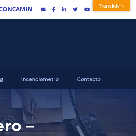
Translate »
 CONCAMIN
og
Incendiometro
Contacto
ero –