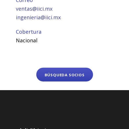
ventas@iici.mx
ingenieria@iici.mx
Cobertura
Nacional
BÚSQUEDA SOCIOS