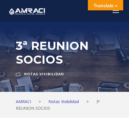
Translate »
3ª REUNION
SOCIOS
NOTAS VISIBILIDAD
AMRACI
>
Notas Visibilidad
>
3ª
REUNION SOCIOS